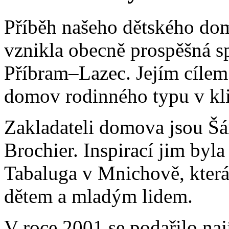
Příběh našeho dětského dom
vznikla obecně prospěšná 
Příbram–Lazec. Jejím cíle
domov rodinného typu v kl
Zakladateli domova jsou Šá
Brochier. Inspirací jim byl
Tabaluga v Mnichově, kter
dětem a mladým lidem.
V roce 2001 se podařilo naj