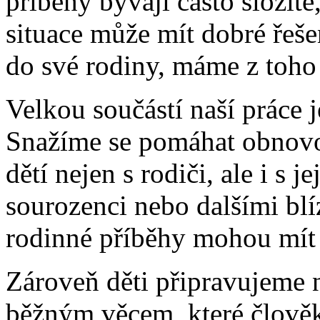
příběhy bývají často složité
situace může mít dobré řeše
do své rodiny, máme z toho
Velkou součástí naší práce j
Snažíme se pomáhat obnovo
dětí nejen s rodiči, ale i s j
sourozenci nebo dalšími blí
rodinné příběhy mohou mít
Zároveň děti připravujeme n
běžným věcem, které člověk 