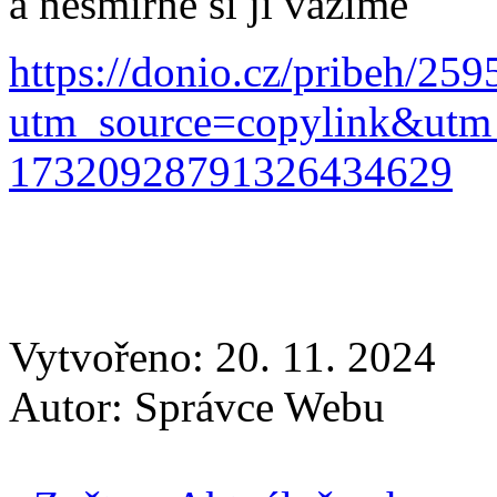
a nesmírně si jí vážíme
https://donio.cz/pribeh/259
utm_source=copylink&utm
17320928791326434629
Vytvořeno: 20. 11. 2024
Autor:
Správce Webu